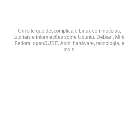
Skip
to
content
Um site que descomplica o Linux com notícias,
tutoriais e informações sobre Ubuntu, Debian, Mint,
Fedora, openSUSE, Arch, hardware, tecnologia, e
mais.