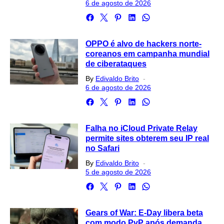
on
6 de agosto de 2026
OPPO é alvo de hackers norte-
coreanos em campanha mundial
de ciberataques
Posted
By
Edivaldo Brito
on
6 de agosto de 2026
Falha no iCloud Private Relay
permite sites obterem seu IP real
no Safari
Posted
By
Edivaldo Brito
on
5 de agosto de 2026
Gears of War: E-Day libera beta
com modo PvP após demanda