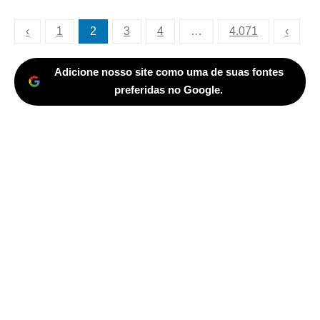
Paginação
‹
1
2
3
4
…
4.071
‹
de
posts
Adicione nosso site como uma de suas fontes
preferidas no Google.