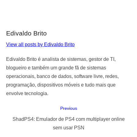
Edivaldo Brito
View all posts by Edivaldo Brito
Edivaldo Brito é analista de sistemas, gestor de TI,
blogueiro e também um grande fã de sistemas
operacionais, banco de dados, software livre, redes,
programação, dispositivos móveis e tudo mais que
envolve tecnologia.
Navegação
Previous
de
Previous
ShadPS4: Emulador de PS4 com multiplayer online
Post
post:
sem usar PSN