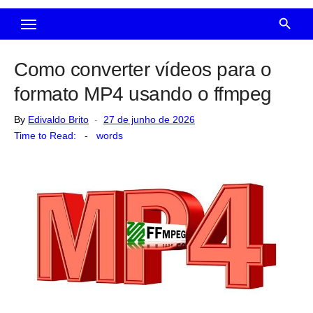
Como converter vídeos para o
formato MP4 usando o ffmpeg
Posted
By
Edivaldo Brito
27 de junho de 2026
on
Time to Read:
-
words