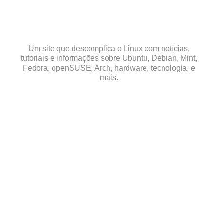
Skip
to
content
Um site que descomplica o Linux com notícias,
tutoriais e informações sobre Ubuntu, Debian, Mint,
Fedora, openSUSE, Arch, hardware, tecnologia, e
mais.