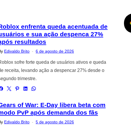
Roblox enfrenta queda acentuada de
usuários e sua ação despenca 27%
após resultados
Posted
By
Edivaldo Brito
6 de agosto de 2026
on
Roblox sofre forte queda de usuários ativos e queda
de receita, levando ação a despencar 27% desde o
segundo trimestre.
Gears of War: E-Day libera beta com
modo PvP após demanda dos fãs
Posted
By
Edivaldo Brito
5 de agosto de 2026
on