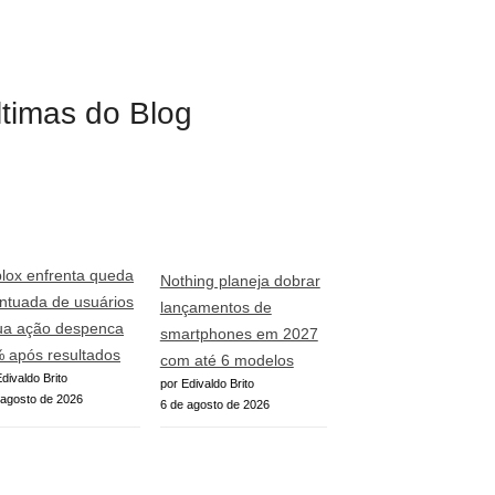
ltimas do Blog
lox enfrenta queda
Nothing planeja dobrar
ntuada de usuários
lançamentos de
ua ação despenca
smartphones em 2027
 após resultados
com até 6 modelos
divaldo Brito
por Edivaldo Brito
 agosto de 2026
6 de agosto de 2026