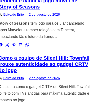
Tencent e cancela jogo móvel de
Story of Seasons
Posted
By
Edivaldo Brito
2 de agosto de 2026
on
Story of Seasons
tem jogo para celular cancelado
após Marvelous romper relação com Tencent,
impactando fãs e futuro da franquia.
Como a equipe de Silent Hill: Townfall
trouxe autenticidade ao gadget CRTV
do jogo
Posted
By
Edivaldo Brito
2 de agosto de 2026
on
Descubra como o gadget CRTV de Silent Hill: Townfall
foi feito com TVs antigas para máxima autenticidade e
impacto no jogo.