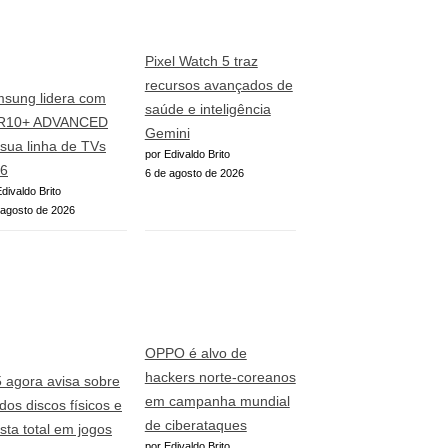
Pixel Watch 5 traz
recursos avançados de
sung lidera com
saúde e inteligência
R10+ ADVANCED
Gemini
sua linha de TVs
por Edivaldo Brito
6
6 de agosto de 2026
divaldo Brito
 agosto de 2026
OPPO é alvo de
hackers norte-coreanos
 agora avisa sobre
em campanha mundial
 dos discos físicos e
de ciberataques
sta total em jogos
por Edivaldo Brito