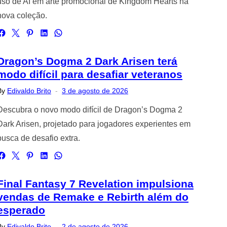
uso de AI em arte promocional de Kingdom Hearts na
nova coleção.
Dragon’s Dogma 2 Dark Arisen terá
modo difícil para desafiar veteranos
Posted
By
Edivaldo Brito
3 de agosto de 2026
on
Descubra o novo modo difícil de Dragon’s Dogma 2
Dark Arisen, projetado para jogadores experientes em
busca de desafio extra.
Final Fantasy 7 Revelation impulsiona
vendas de Remake e Rebirth além do
esperado
Posted
By
Edivaldo Brito
2 de agosto de 2026