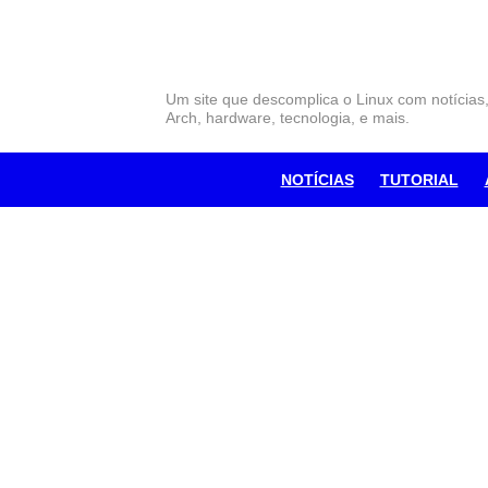
Skip
to
content
Um site que descomplica o Linux com notícias
Arch, hardware, tecnologia, e mais.
NOTÍCIAS
TUTORIAL