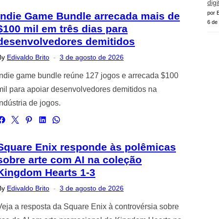
digi
por E
Indie Game Bundle arrecada mais de
6 de
$100 mil em três dias para
desenvolvedores demitidos
Posted
By
Edivaldo Brito
3 de agosto de 2026
on
Indie game bundle reúne 127 jogos e arrecada $100
mil para apoiar desenvolvedores demitidos na
indústria de jogos.
Square Enix responde às polêmicas
sobre arte com AI na coleção
Kingdom Hearts 1-3
Posted
By
Edivaldo Brito
3 de agosto de 2026
on
Veja a resposta da Square Enix à controvérsia sobre