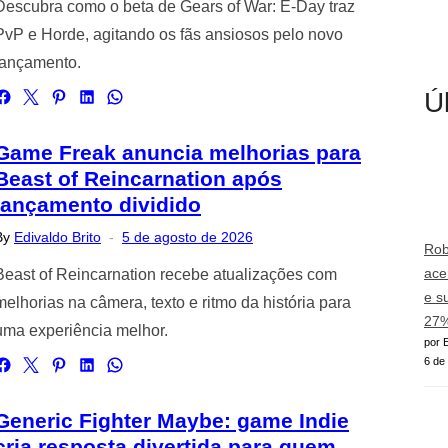
Descubra como o beta de Gears of War: E-Day traz
PvP e Horde, agitando os fãs ansiosos pelo novo
lançamento.
Ú
Game Freak anuncia melhorias para
Beast of Reincarnation após
lançamento dividido
Posted
By
Edivaldo Brito
5 de agosto de 2026
Rob
on
ace
Beast of Reincarnation recebe atualizações com
e s
melhorias na câmera, texto e ritmo da história para
27%
uma experiência melhor.
por E
6 de
Generic Fighter Maybe: game Indie
cria resposta divertida para quem