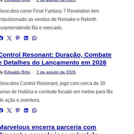
on
Descubra como Final Fantasy 7 Revelation tem
impulsionado as vendas de Remake e Rebirth
surpreendendo fãs e mercado.
Control Resonant: Duração, Combate
e Detalhes do Lançamento em 2026
Posted
By
Edivaldo Brito
2 de agosto de 2026
on
Descubra Control Resonant, jogo com cerca de 30
horas de história e combate focado em melee para fãs
de ação e aventura.
Marvelous encerra parceria com