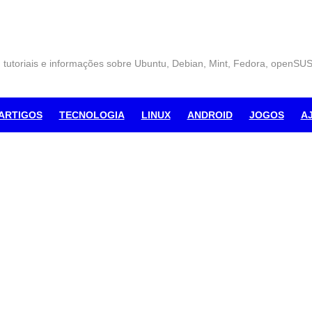
, tutoriais e informações sobre Ubuntu, Debian, Mint, Fedora, openSU
ARTIGOS
TECNOLOGIA
LINUX
ANDROID
JOGOS
A