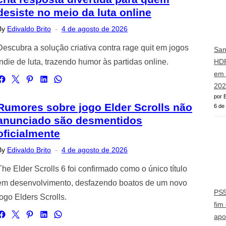
desiste no meio da luta online
Posted
By
Edivaldo Brito
4 de agosto de 2026
on
Descubra a solução criativa contra rage quit em jogos
Sam
indie de luta, trazendo humor às partidas online.
HD
em 
202
por E
Rumores sobre jogo Elder Scrolls não
6 de
anunciado são desmentidos
oficialmente
Posted
By
Edivaldo Brito
4 de agosto de 2026
on
The Elder Scrolls 6 foi confirmado como o único título
em desenvolvimento, desfazendo boatos de um novo
PS5
jogo Elders Scrolls.
fim
apo