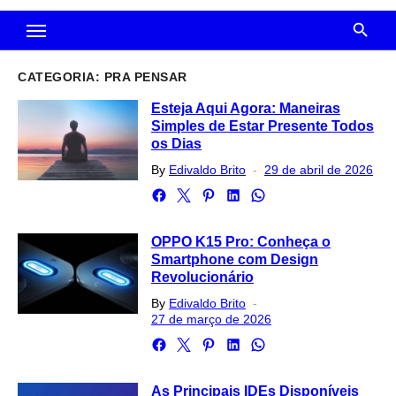
CATEGORIA:
PRA PENSAR
Esteja Aqui Agora: Maneiras
Simples de Estar Presente Todos
os Dias
Posted
By
Edivaldo Brito
29 de abril de 2026
on
OPPO K15 Pro: Conheça o
Smartphone com Design
Revolucionário
Posted
By
Edivaldo Brito
on
27 de março de 2026
As Principais IDEs Disponíveis