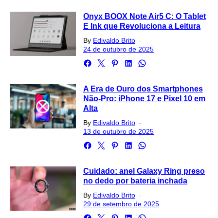
Onyx BOOX Note Air5 C: O Tablet
E Ink que Revoluciona a Leitura
Posted
By
Edivaldo Brito
on
24 de outubro de 2025
A Era de Ouro dos Smartphones
Não-Pro: iPhone 17 e Pixel 10 em
Alta
Posted
By
Edivaldo Brito
on
13 de outubro de 2025
Cuidado: anel Galaxy Ring preso
no dedo por bateria inchada
Posted
By
Edivaldo Brito
on
29 de setembro de 2025