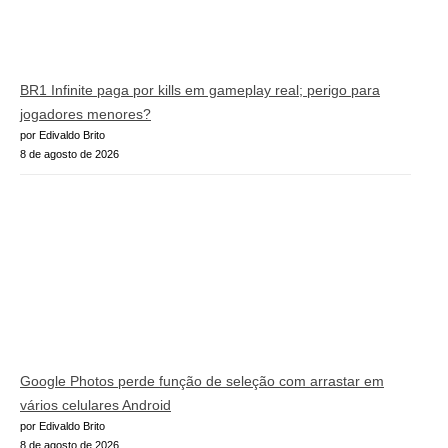
BR1 Infinite paga por kills em gameplay real; perigo para
jogadores menores?
por Edivaldo Brito
8 de agosto de 2026
Google Photos perde função de seleção com arrastar em
vários celulares Android
por Edivaldo Brito
8 de agosto de 2026