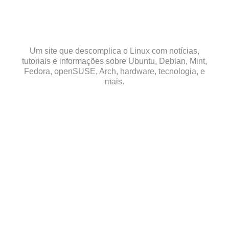
Skip
to
content
Um site que descomplica o Linux com notícias,
tutoriais e informações sobre Ubuntu, Debian, Mint,
Fedora, openSUSE, Arch, hardware, tecnologia, e
mais.