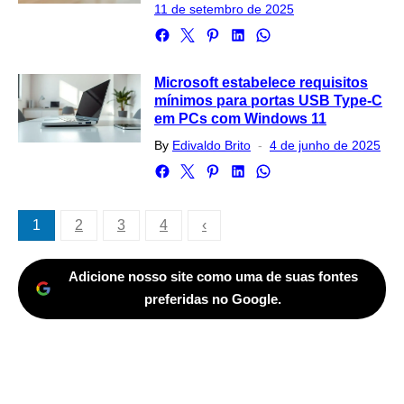
on
11 de setembro de 2025
Microsoft estabelece requisitos
mínimos para portas USB Type-C
em PCs com Windows 11
Posted
By
Edivaldo Brito
4 de junho de 2025
on
Paginação
1
2
3
4
‹
de
posts
Adicione nosso site como uma de suas fontes
preferidas no Google.