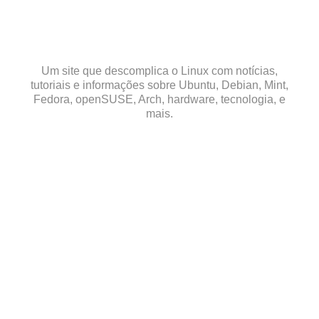
Skip
to
content
Um site que descomplica o Linux com notícias,
tutoriais e informações sobre Ubuntu, Debian, Mint,
Fedora, openSUSE, Arch, hardware, tecnologia, e
mais.