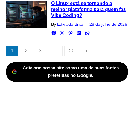
O Linux está se tornando a
melhor plataforma para quem faz
Vibe Coding?
Posted
By
Edivaldo Brito
28 de julho de 2026
on
Paginação
1
2
3
…
20
‹
de
posts
Adicione nosso site como uma de suas fontes
preferidas no Google.