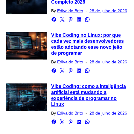
Completo 2026
Posted
By
Edivaldo Brito
28 de julho de 2026
on
Vibe Coding no Linux: por que
cada vez mais desenvolvedores
estão adotando esse novo jeito
de programar
Posted
By
Edivaldo Brito
28 de julho de 2026
on
Vibe Coding: como a inteligência
artificial está mudando a
experiência de programar no
Linux
Posted
By
Edivaldo Brito
28 de julho de 2026
on