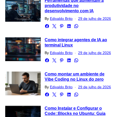
Ferramentas que aumentam a
produtividade no
desenvolvimento com IA
Posted
By
Edivaldo Brito
29 de julho de 2026
on
Como integrar agentes de IA ao
terminal Linux
Posted
By
Edivaldo Brito
29 de julho de 2026
on
Como montar um ambiente de
Vibe Coding no Linux do zero
Posted
By
Edivaldo Brito
29 de julho de 2026
on
Como Instalar e Configurar o
Code::Blocks no Ubuntu: Guia