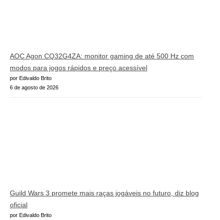
AOC Agon CQ32G4ZA: monitor gaming de até 500 Hz com
modos para jogos rápidos e preço acessível
por Edivaldo Brito
6 de agosto de 2026
Guild Wars 3 promete mais raças jogáveis no futuro, diz blog
oficial
por Edivaldo Brito