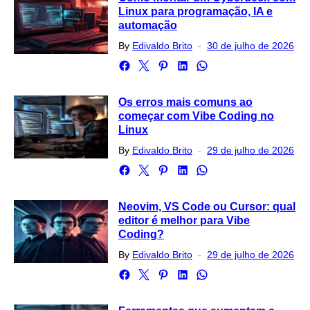
Linux para programação, IA e
automação
Posted
By
Edivaldo Brito
30 de julho de 2026
on
Os erros mais comuns ao
começar com Vibe Coding no
Linux
Posted
By
Edivaldo Brito
29 de julho de 2026
on
Neovim, VS Code ou Cursor: qual
editor é melhor para Vibe
Coding?
Posted
By
Edivaldo Brito
29 de julho de 2026
on