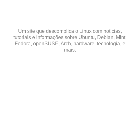
Skip
to
content
Um site que descomplica o Linux com notícias,
tutoriais e informações sobre Ubuntu, Debian, Mint,
Fedora, openSUSE, Arch, hardware, tecnologia, e
mais.