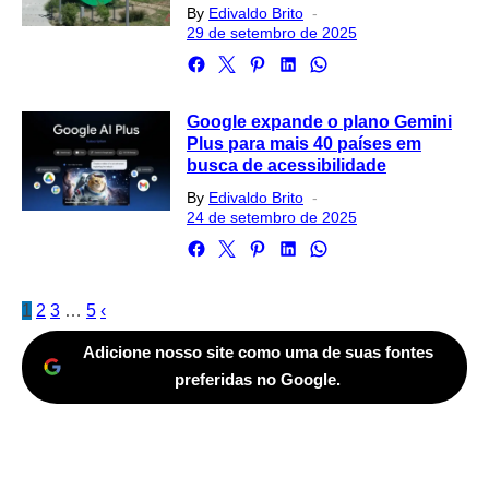
Posted
By
Edivaldo Brito
on
29 de setembro de 2025
Google expande o plano Gemini
Plus para mais 40 países em
busca de acessibilidade
Posted
By
Edivaldo Brito
on
24 de setembro de 2025
Paginação
1
2
3
…
5
‹
de
Adicione nosso site como uma de suas fontes
posts
preferidas no Google.