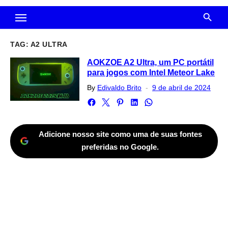
TAG:
A2 ULTRA
AOKZOE A2 Ultra, um PC portátil
para jogos com Intel Meteor Lake
Posted
By
Edivaldo Brito
9 de abril de 2024
on
Adicione nosso site como uma de suas fontes
preferidas no Google.