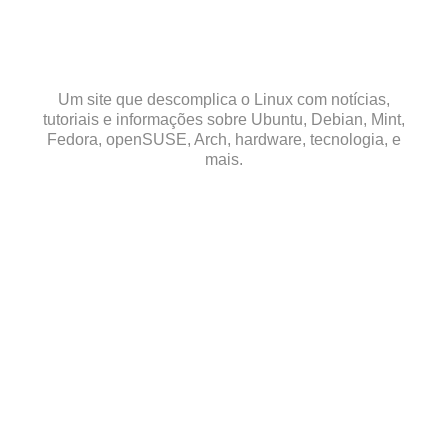
Skip
to
content
Um site que descomplica o Linux com notícias,
tutoriais e informações sobre Ubuntu, Debian, Mint,
Fedora, openSUSE, Arch, hardware, tecnologia, e
mais.