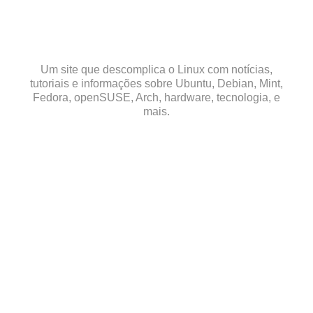
Skip
to
content
Um site que descomplica o Linux com notícias,
tutoriais e informações sobre Ubuntu, Debian, Mint,
Fedora, openSUSE, Arch, hardware, tecnologia, e
mais.