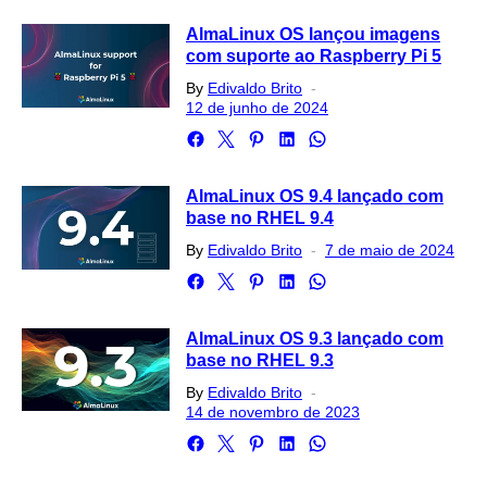
AlmaLinux OS lançou imagens
com suporte ao Raspberry Pi 5
Posted
By
Edivaldo Brito
on
12 de junho de 2024
AlmaLinux OS 9.4 lançado com
base no RHEL 9.4
Posted
By
Edivaldo Brito
7 de maio de 2024
on
AlmaLinux OS 9.3 lançado com
base no RHEL 9.3
Posted
By
Edivaldo Brito
on
14 de novembro de 2023