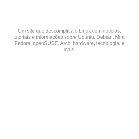
Skip
to
content
Um site que descomplica o Linux com notícias,
tutoriais e informações sobre Ubuntu, Debian, Mint,
Fedora, openSUSE, Arch, hardware, tecnologia, e
mais.