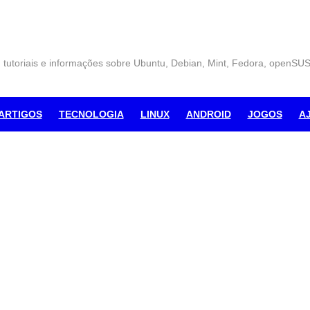
, tutoriais e informações sobre Ubuntu, Debian, Mint, Fedora, openSU
ARTIGOS
TECNOLOGIA
LINUX
ANDROID
JOGOS
A