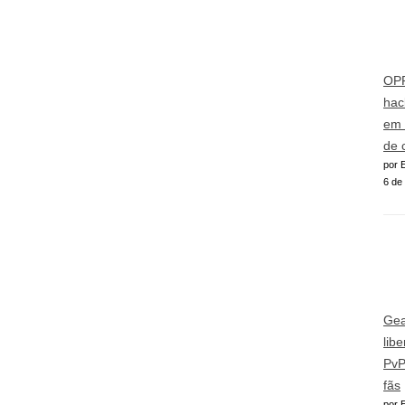
OPP
hac
em 
de 
por E
6 de
Gea
lib
PvP
fãs
por E