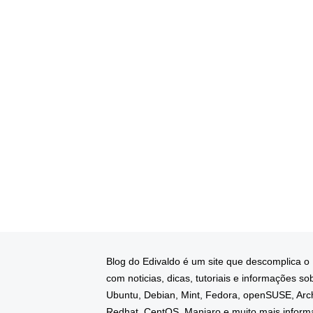
Blog do Edivaldo é um site que descomplica o
com noticias, dicas, tutoriais e informações so
Ubuntu, Debian, Mint, Fedora, openSUSE, Arc
Redhat, CentOS, Manjaro e muito mais infor