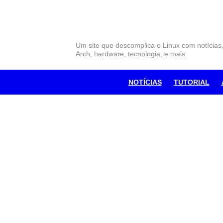
Skip
to
content
Um site que descomplica o Linux com notícias
Arch, hardware, tecnologia, e mais.
NOTÍCIAS
TUTORIAL