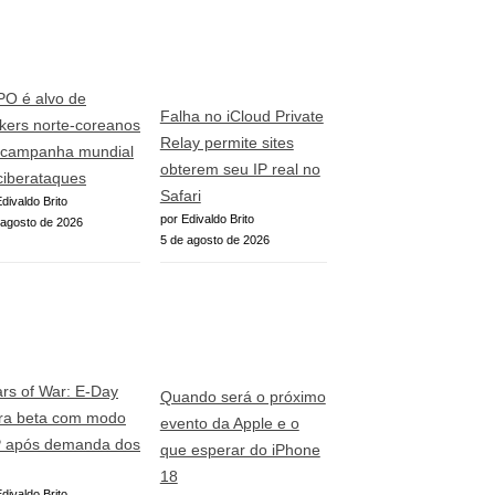
O é alvo de
Falha no iCloud Private
kers norte-coreanos
Relay permite sites
campanha mundial
obterem seu IP real no
ciberataques
Safari
divaldo Brito
por Edivaldo Brito
 agosto de 2026
5 de agosto de 2026
rs of War: E-Day
Quando será o próximo
era beta com modo
evento da Apple e o
 após demanda dos
que esperar do iPhone
18
divaldo Brito