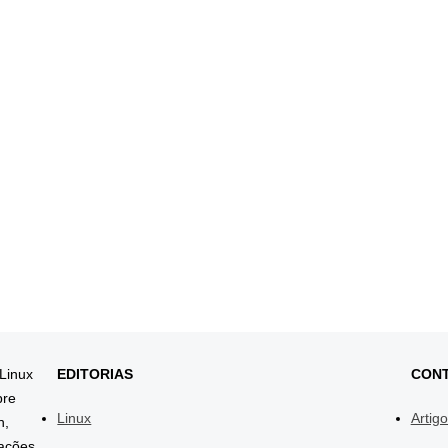
 Linux
EDITORIAS
CON
bre
Linux
Artig
h,
mações