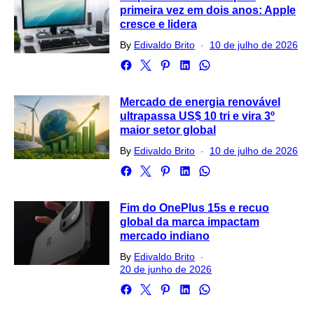
primeira vez em dois anos: Apple
cresce e lidera
Posted
By
Edivaldo Brito
10 de julho de 2026
on
Mercado de energia renovável
ultrapassa US$ 10 tri e vira 3º
maior setor global
Posted
By
Edivaldo Brito
10 de julho de 2026
on
Fim do OnePlus 15s e recuo
global da marca impactam
mercado indiano
Posted
By
Edivaldo Brito
on
20 de junho de 2026