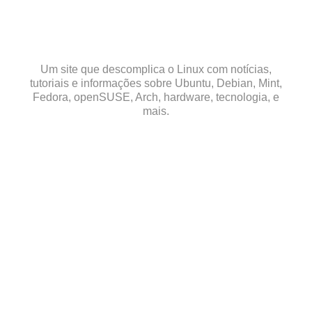
Skip
to
content
Um site que descomplica o Linux com notícias,
tutoriais e informações sobre Ubuntu, Debian, Mint,
Fedora, openSUSE, Arch, hardware, tecnologia, e
mais.