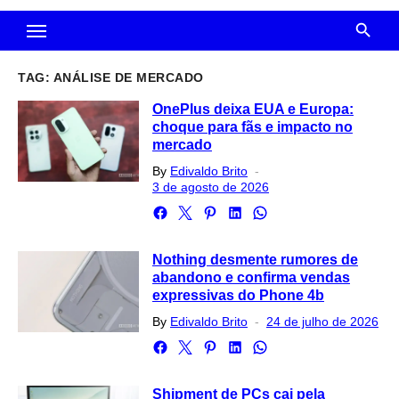
TAG:
ANÁLISE DE MERCADO
OnePlus deixa EUA e Europa:
choque para fãs e impacto no
mercado
Posted
By
Edivaldo Brito
on
3 de agosto de 2026
Nothing desmente rumores de
abandono e confirma vendas
expressivas do Phone 4b
Posted
By
Edivaldo Brito
24 de julho de 2026
on
Shipment de PCs cai pela