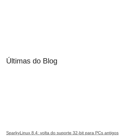
Últimas do Blog
SparkyLinux 8.4: volta do suporte 32-bit para PCs antigos