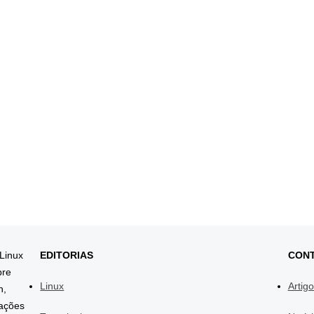
 Linux
EDITORIAS
CON
bre
Linux
Artig
h,
mações