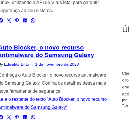
Linux, utilizando a API do VirusTotal para garantir
segurança ao seu sistema.
Ú
Auto Blocker, o novo recurso
antimalware do Samsung Galaxy
Posted
By
Edivaldo Brito
1 de novembro de 2023
on
Cla
Conheça o Auto Blocker, o novo recurso antimalware
oit
do Samsung Galaxy. Confira os detalhes dessa mais
gra
nova ferramenta de segurança.
ant
Leia o restante do texto “Auto Blocker, o novo recurso
por E
7 de
antimalware do Samsung Galaxy”