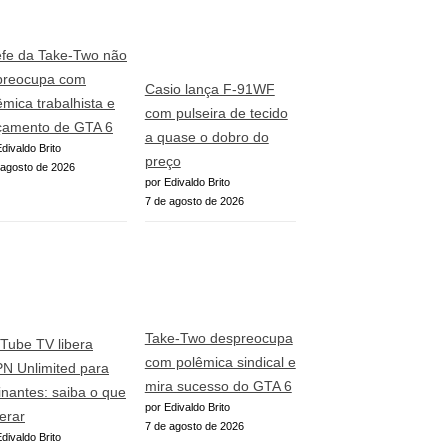
fe da Take-Two não
preocupa com
Casio lança F-91WF
êmica trabalhista e
com pulseira de tecido
çamento de GTA 6
a quase o dobro do
divaldo Brito
preço
 agosto de 2026
por Edivaldo Brito
7 de agosto de 2026
Take-Two despreocupa
Tube TV libera
com polêmica sindical e
N Unlimited para
mira sucesso do GTA 6
inantes: saiba o que
por Edivaldo Brito
erar
7 de agosto de 2026
divaldo Brito