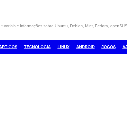
, tutoriais e informações sobre Ubuntu, Debian, Mint, Fedora, openSU
ARTIGOS
TECNOLOGIA
LINUX
ANDROID
JOGOS
A