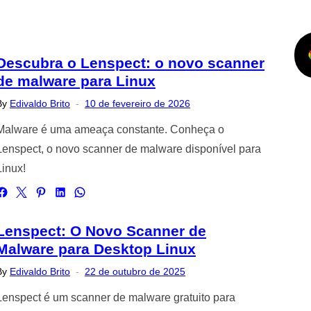
Descubra o Lenspect: o novo scanner
de malware para Linux
Posted
By
Edivaldo Brito
10 de fevereiro de 2026
on
Malware é uma ameaça constante. Conheça o
Lenspect, o novo scanner de malware disponível para
Linux!
Lenspect: O Novo Scanner de
Malware para Desktop Linux
Posted
By
Edivaldo Brito
22 de outubro de 2025
on
Lenspect é um scanner de malware gratuito para