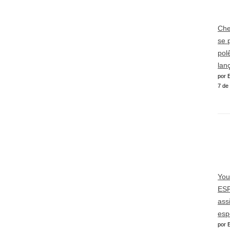
Che
se 
pol
lan
por E
7 de
You
ESP
ass
esp
por E