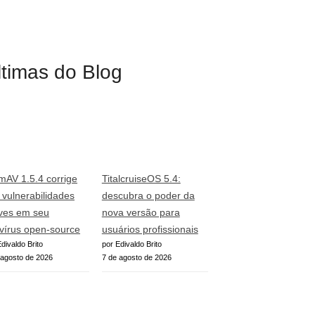
ltimas do Blog
mAV 1.5.4 corrige
TitalcruiseOS 5.4:
o vulnerabilidades
descubra o poder da
ves em seu
nova versão para
ivírus open-source
usuários profissionais
divaldo Brito
por Edivaldo Brito
 agosto de 2026
7 de agosto de 2026