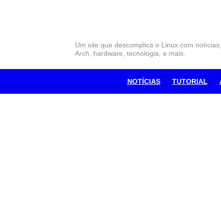
Skip
to
content
Um site que descomplica o Linux com notícias
Arch, hardware, tecnologia, e mais.
NOTÍCIAS
TUTORIAL