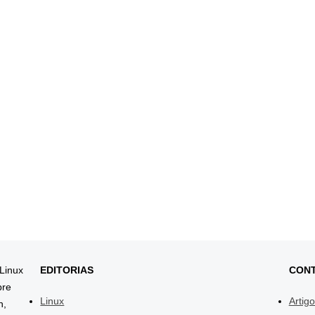
 Linux
EDITORIAS
CON
bre
Linux
Artig
h,