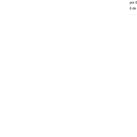
por E
6 de