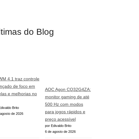
ltimas do Blog
WM 4.1 traz controle
nçado de foco em
AOC Agon CQ32G4ZA:
elas e melhorias no
monitor gaming de até
500 Hz com modos
divaldo Brito
para jogos rápidos e
 agosto de 2026
preço acessível
por Edivaldo Brito
6 de agosto de 2026