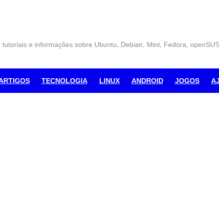
, tutoriais e informações sobre Ubuntu, Debian, Mint, Fedora, openSU
ARTIGOS
TECNOLOGIA
LINUX
ANDROID
JOGOS
A