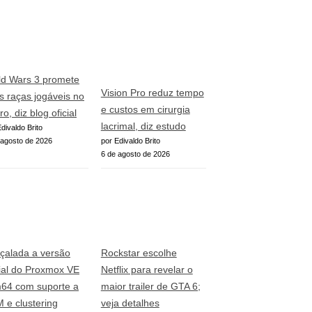
ld Wars 3 promete
Vision Pro reduz tempo
s raças jogáveis no
e custos em cirurgia
ro, diz blog oficial
lacrimal, diz estudo
divaldo Brito
 agosto de 2026
por Edivaldo Brito
6 de agosto de 2026
çalada a versão
Rockstar escolhe
cial do Proxmox VE
Netflix para revelar o
64 com suporte a
maior trailer de GTA 6;
 e clustering
veja detalhes