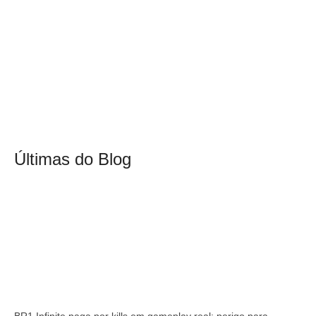
Últimas do Blog
BR1 Infinite paga por kills em gameplay real; perigo para