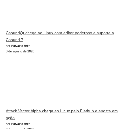
CsoundQt chega ao Linux com editor poderoso e suporte a
Csound 7
por Edivaldo Brito
8 de agosto de 2026
Attack Vector Alpha chega ao Linux pelo Flathub e aposta em
ação
por Edivaldo Brito