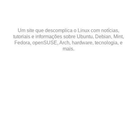
Skip
to
content
Um site que descomplica o Linux com notícias,
tutoriais e informações sobre Ubuntu, Debian, Mint,
Fedora, openSUSE, Arch, hardware, tecnologia, e
mais.