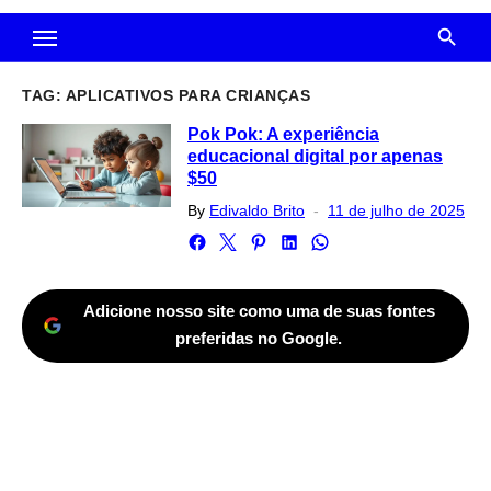
TAG:
APLICATIVOS PARA CRIANÇAS
Pok Pok: A experiência
educacional digital por apenas
$50
Posted
By
Edivaldo Brito
11 de julho de 2025
on
Adicione nosso site como uma de suas fontes
preferidas no Google.