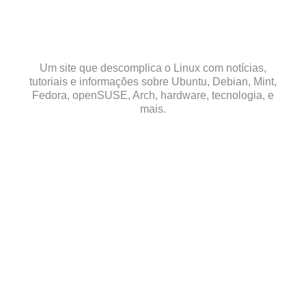
Skip
to
content
Um site que descomplica o Linux com notícias,
tutoriais e informações sobre Ubuntu, Debian, Mint,
Fedora, openSUSE, Arch, hardware, tecnologia, e
mais.