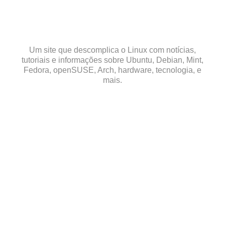
Skip
to
content
Um site que descomplica o Linux com notícias,
tutoriais e informações sobre Ubuntu, Debian, Mint,
Fedora, openSUSE, Arch, hardware, tecnologia, e
mais.