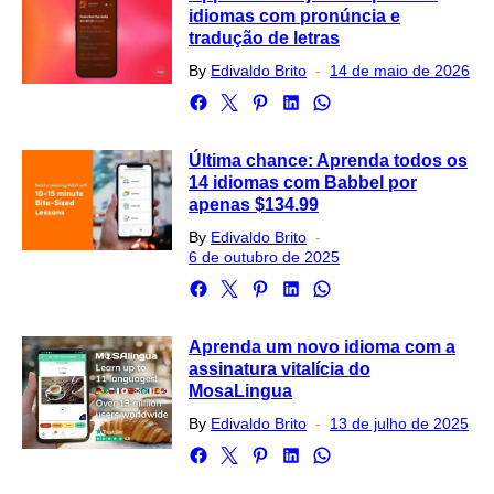
idiomas com pronúncia e
tradução de letras
Posted
By
Edivaldo Brito
14 de maio de 2026
on
Última chance: Aprenda todos os
14 idiomas com Babbel por
apenas $134.99
Posted
By
Edivaldo Brito
on
6 de outubro de 2025
Aprenda um novo idioma com a
assinatura vitalícia do
MosaLingua
Posted
By
Edivaldo Brito
13 de julho de 2025
on