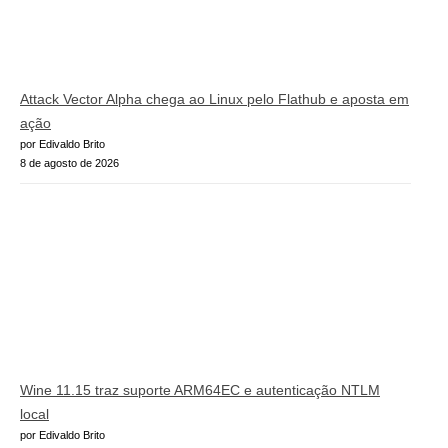
Attack Vector Alpha chega ao Linux pelo Flathub e aposta em
ação
por Edivaldo Brito
8 de agosto de 2026
Wine 11.15 traz suporte ARM64EC e autenticação NTLM
local
por Edivaldo Brito