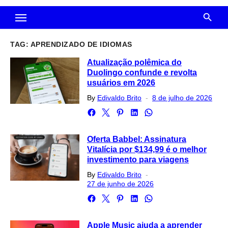
TAG:
APRENDIZADO DE IDIOMAS
Atualização polêmica do
Duolingo confunde e revolta
usuários em 2026
Posted
By
Edivaldo Brito
8 de julho de 2026
on
Oferta Babbel: Assinatura
Vitalícia por $134,99 é o melhor
investimento para viagens
Posted
By
Edivaldo Brito
on
27 de junho de 2026
Apple Music ajuda a aprender