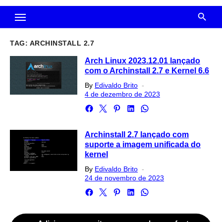
TAG:
ARCHINSTALL 2.7
Arch Linux 2023.12.01 lançado
com o Archinstall 2.7 e Kernel 6.6
Posted
By
Edivaldo Brito
on
4 de dezembro de 2023
Archinstall 2.7 lançado com
suporte a imagem unificada do
kernel
Posted
By
Edivaldo Brito
on
24 de novembro de 2023