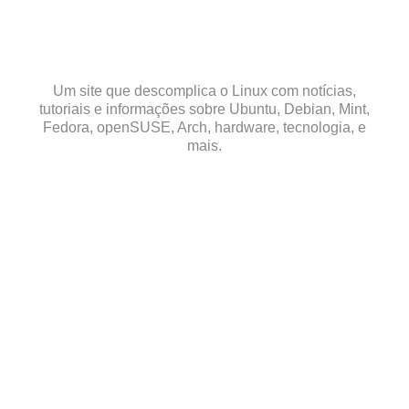
Skip
to
content
Um site que descomplica o Linux com notícias,
tutoriais e informações sobre Ubuntu, Debian, Mint,
Fedora, openSUSE, Arch, hardware, tecnologia, e
mais.