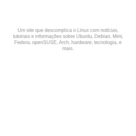
Skip
to
content
Um site que descomplica o Linux com notícias,
tutoriais e informações sobre Ubuntu, Debian, Mint,
Fedora, openSUSE, Arch, hardware, tecnologia, e
mais.