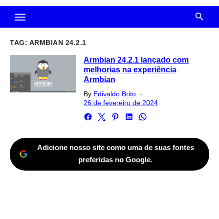
TAG:
ARMBIAN 24.2.1
Armbian 24.2.1 lançado com
melhorias na experiência
Armbian
Posted
By
Edivaldo Brito
on
26 de fevereiro de 2024
Adicione nosso site como uma de suas fontes
preferidas no Google.