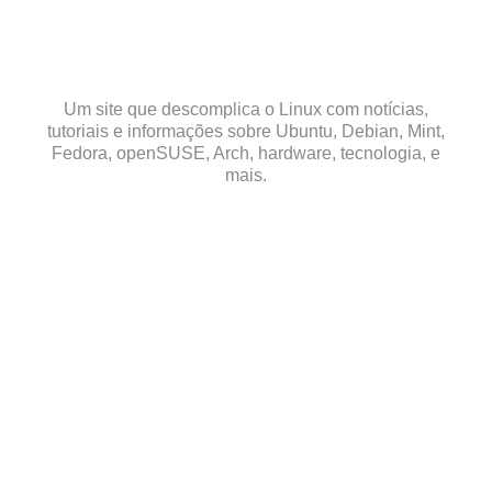
Skip
to
content
Um site que descomplica o Linux com notícias,
tutoriais e informações sobre Ubuntu, Debian, Mint,
Fedora, openSUSE, Arch, hardware, tecnologia, e
mais.