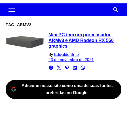
TAG:
ARMV8
Mini PC tem um processador
ARMv8 e AMD Radeon RX 550
graphics
Posted
By
Edivaldo Brito
on
23 de novembro de 2021
Adicione nosso site como uma de suas fontes
preferidas no Google.