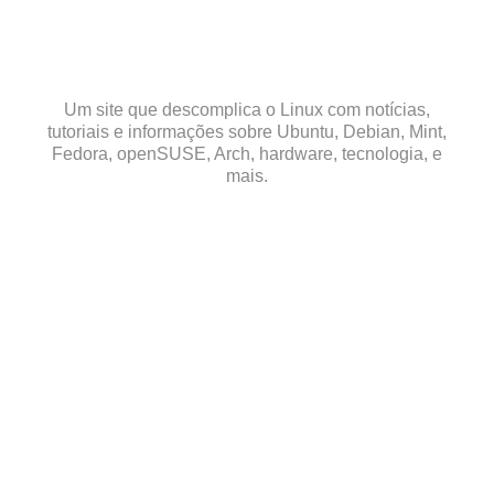
Skip
to
content
Um site que descomplica o Linux com notícias,
tutoriais e informações sobre Ubuntu, Debian, Mint,
Fedora, openSUSE, Arch, hardware, tecnologia, e
mais.