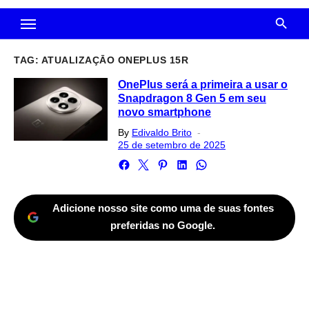
TAG:
ATUALIZAÇĀO ONEPLUS 15R
OnePlus será a primeira a usar o
Snapdragon 8 Gen 5 em seu
novo smartphone
Posted
By
Edivaldo Brito
on
25 de setembro de 2025
Adicione nosso site como uma de suas fontes
preferidas no Google.