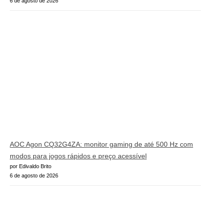
6 de agosto de 2026
AOC Agon CQ32G4ZA: monitor gaming de até 500 Hz com
modos para jogos rápidos e preço acessível
por Edivaldo Brito
6 de agosto de 2026