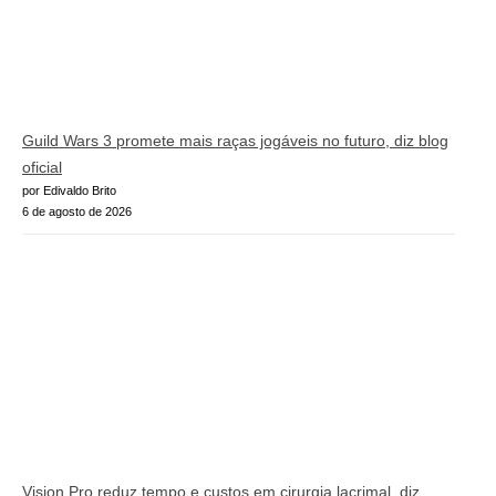
Guild Wars 3 promete mais raças jogáveis no futuro, diz blog
oficial
por Edivaldo Brito
6 de agosto de 2026
Vision Pro reduz tempo e custos em cirurgia lacrimal, diz