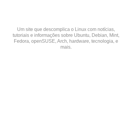
Skip
to
content
Um site que descomplica o Linux com notícias,
tutoriais e informações sobre Ubuntu, Debian, Mint,
Fedora, openSUSE, Arch, hardware, tecnologia, e
mais.