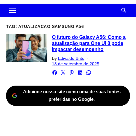
TAG:
ATUALIZACAO SAMSUNG A56
O futuro do Galaxy A56: Como a
atualização para One UI 8 pode
impactar desempenho
Posted
By
Edivaldo Brito
on
18 de setembro de 2025
Adicione nosso site como uma de suas fontes
preferidas no Google.