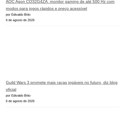
AOC Agon CQ32G4ZA: monitor gaming de até 500 Hz com
modos para jogos rápidos e preço acessível
por Edivaldo Brito
6 de agosto de 2026
Guild Wars 3 promete mais raças jogáveis no futuro, diz blog
oficial
por Edivaldo Brito
6 de agosto de 2026