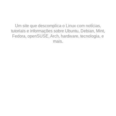
Skip
to
content
Um site que descomplica o Linux com notícias,
tutoriais e informações sobre Ubuntu, Debian, Mint,
Fedora, openSUSE, Arch, hardware, tecnologia, e
mais.