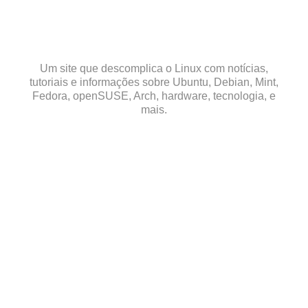
Skip
to
content
Um site que descomplica o Linux com notícias,
tutoriais e informações sobre Ubuntu, Debian, Mint,
Fedora, openSUSE, Arch, hardware, tecnologia, e
mais.