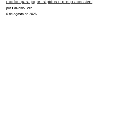
modos para jogos rápidos e preço acessível
por Edivaldo Brito
6 de agosto de 2026