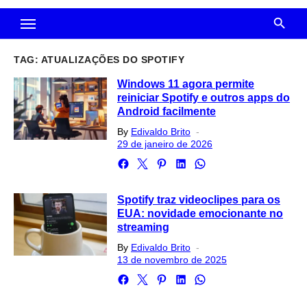
TAG:
ATUALIZAÇÕES DO SPOTIFY
Windows 11 agora permite
reiniciar Spotify e outros apps do
Android facilmente
Posted
By
Edivaldo Brito
on
29 de janeiro de 2026
Spotify traz videoclipes para os
EUA: novidade emocionante no
streaming
Posted
By
Edivaldo Brito
on
13 de novembro de 2025