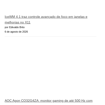
IceWM 4.1 traz controle avançado de foco em janelas e
melhorias no X11
por Edivaldo Brito
6 de agosto de 2026
AOC Agon CQ32G4ZA: monitor gaming de até 500 Hz com