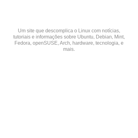
Skip
to
content
Um site que descomplica o Linux com notícias,
tutoriais e informações sobre Ubuntu, Debian, Mint,
Fedora, openSUSE, Arch, hardware, tecnologia, e
mais.