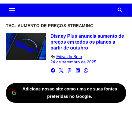
TAG:
AUMENTO DE PREÇOS STREAMING
Disney Plus anuncia aumento de
preços em todos os planos a
partir de outubro
Posted
By
Edivaldo Brito
on
24 de setembro de 2025
Adicione nosso site como uma de suas fontes
preferidas no Google.