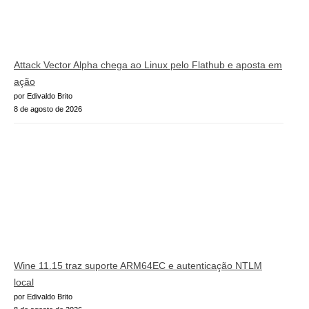
Attack Vector Alpha chega ao Linux pelo Flathub e aposta em
ação
por Edivaldo Brito
8 de agosto de 2026
Wine 11.15 traz suporte ARM64EC e autenticação NTLM
local
por Edivaldo Brito