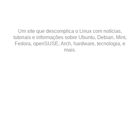
Skip
to
content
Um site que descomplica o Linux com notícias,
tutoriais e informações sobre Ubuntu, Debian, Mint,
Fedora, openSUSE, Arch, hardware, tecnologia, e
mais.