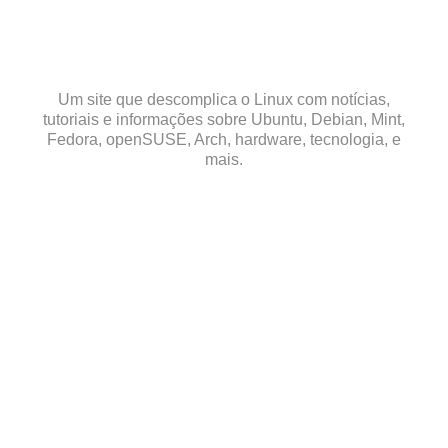
Skip
to
content
Um site que descomplica o Linux com notícias,
tutoriais e informações sobre Ubuntu, Debian, Mint,
Fedora, openSUSE, Arch, hardware, tecnologia, e
mais.