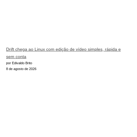
Drift chega ao Linux com edição de vídeo simples, rápida e
sem conta
por Edivaldo Brito
8 de agosto de 2026