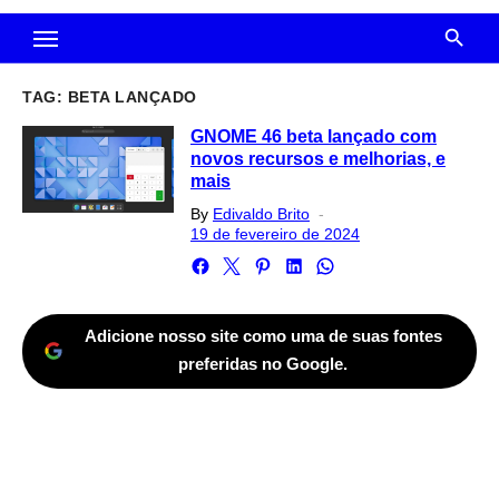
TAG:
BETA LANÇADO
GNOME 46 beta lançado com
novos recursos e melhorias, e
mais
Posted
By
Edivaldo Brito
on
19 de fevereiro de 2024
Adicione nosso site como uma de suas fontes
preferidas no Google.