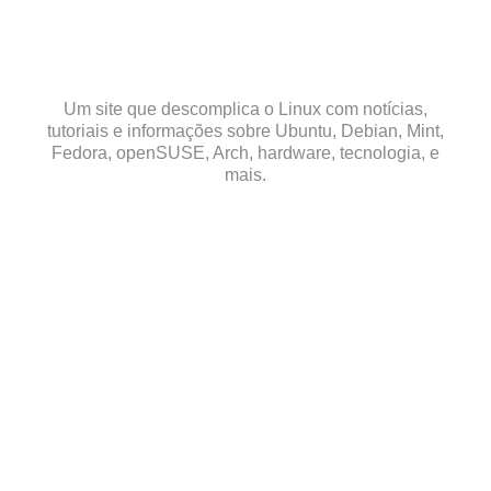
Skip
to
content
Um site que descomplica o Linux com notícias,
tutoriais e informações sobre Ubuntu, Debian, Mint,
Fedora, openSUSE, Arch, hardware, tecnologia, e
mais.