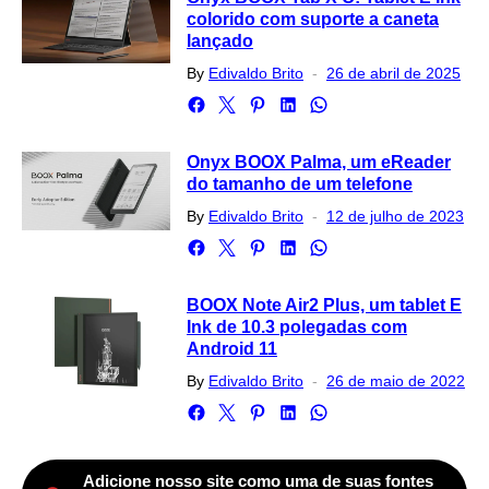
colorido com suporte a caneta
lançado
Posted
By
Edivaldo Brito
26 de abril de 2025
on
Onyx BOOX Palma, um eReader
do tamanho de um telefone
Posted
By
Edivaldo Brito
12 de julho de 2023
on
BOOX Note Air2 Plus, um tablet E
Ink de 10.3 polegadas com
Android 11
Posted
By
Edivaldo Brito
26 de maio de 2022
on
Adicione nosso site como uma de suas fontes