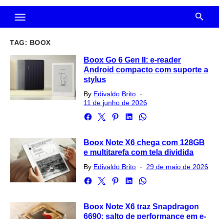
TAG:
BOOX
Boox Go 6 Gen II: e-reader
Android compacto com suporte a
stylus
Posted
By
Edivaldo Brito
on
11 de junho de 2026
Boox Note X6 chega com 128GB
e multitarefa com tela dividida
Posted
By
Edivaldo Brito
29 de maio de 2026
on
Boox Note X6 traz Snapdragon
6690: salto de performance em e-