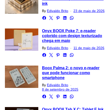
ink
Posted
By
Edivaldo Brito
23 de maio de 2026
on
Onyx BOOX Poke 7: e-reader
colorido com design texturizado
chega em maio
Posted
By
Edivaldo Brito
11 de maio de 2026
on
Boox Palma 2: o novo e-reader
que pode funcionar como
smartphone
Posted
By
Edivaldo Brito
on
8 de setembro de 2025
Onyx BOOX Tab X C: Tablet E Ink