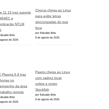
Chorus chega ao Linux
e 11.15 traz suporte
para exibir letras
M64EC e
sincronizadas do que
enticação NTLM
toca
l
por Edivaldo Brito
divaldo Brito
8 de agosto de 2026
 agosto de 2026
Pawns chega ao Linux
 Plasma 6.8 traz
com xadrez local,
horias no
online e motor
empenho da área
Stockfish
trabalho remota
por Edivaldo Brito
divaldo Brito
8 de agosto de 2026
 agosto de 2026