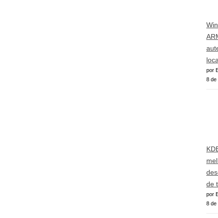
Win
AR
aut
loca
por E
8 de
KDE
mel
des
de 
por E
8 de