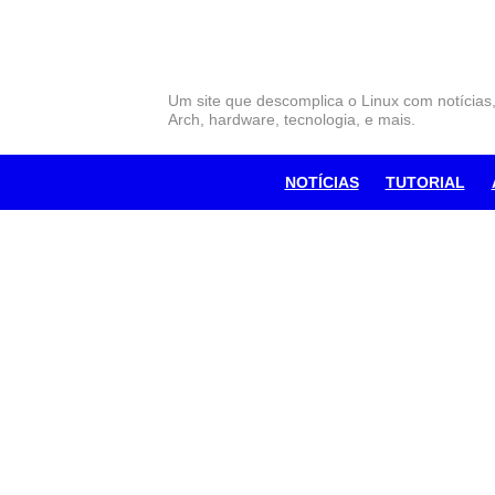
Skip
to
content
Um site que descomplica o Linux com notícias
Arch, hardware, tecnologia, e mais.
NOTÍCIAS
TUTORIAL