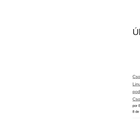
Ú
Cso
Lin
pod
Cso
por E
8 de