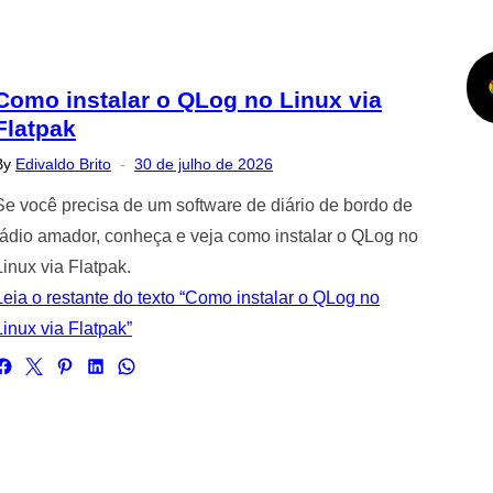
Como instalar o QLog no Linux via
Flatpak
Posted
By
Edivaldo Brito
30 de julho de 2026
on
Se você precisa de um software de diário de bordo de
rádio amador, conheça e veja como instalar o QLog no
Linux via Flatpak.
Leia o restante do texto “Como instalar o QLog no
Linux via Flatpak”