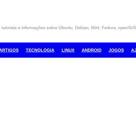
, tutoriais e informações sobre Ubuntu, Debian, Mint, Fedora, openSU
ARTIGOS
TECNOLOGIA
LINUX
ANDROID
JOGOS
A