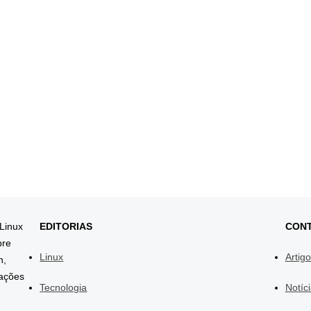
 Linux
EDITORIAS
CON
bre
Linux
Artig
h,
mações
Tecnologia
Notíc