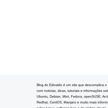
Blog do Edivaldo é um site que descomplica o
com noticias, dicas, tutoriais e informações so
Ubuntu, Debian, Mint, Fedora, openSUSE, Arc
Redhat, CentOS, Manjaro e muito mais infor
sobre Linux, software livre e de código aberto.