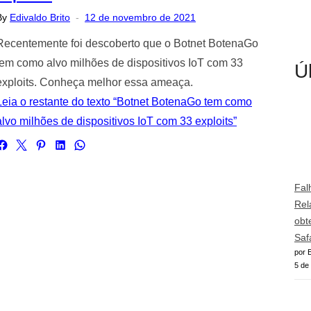
Posted
By
Edivaldo Brito
12 de novembro de 2021
on
Recentemente foi descoberto que o Botnet BotenaGo
tem como alvo milhões de dispositivos IoT com 33
Ú
exploits. Conheça melhor essa ameaça.
Leia o restante do texto “Botnet BotenaGo tem como
alvo milhões de dispositivos IoT com 33 exploits”
Fal
Rel
obt
Saf
por E
5 de