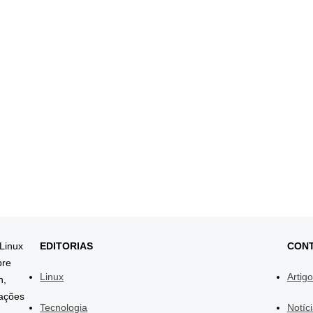
 Linux
EDITORIAS
CON
bre
Linux
Artig
h,
mações
Tecnologia
Notíc