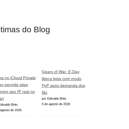
ltimas do Blog
Gears of War: E-Day
ha no iCloud Private
libera beta com modo
ay permite sites
PvP após demanda dos
erem seu IP real no
fãs
ari
por Edivaldo Brito
5 de agosto de 2026
divaldo Brito
 agosto de 2026