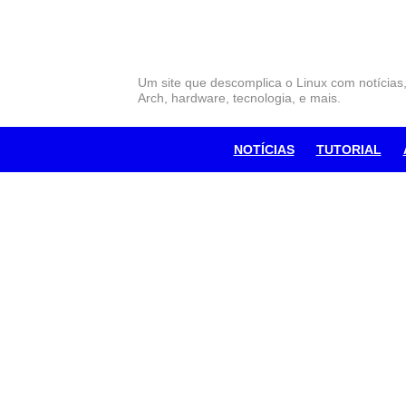
Skip
to
content
Um site que descomplica o Linux com notícias
Arch, hardware, tecnologia, e mais.
NOTÍCIAS
TUTORIAL