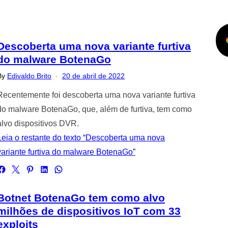
Descoberta uma nova variante furtiva
do malware BotenaGo
Posted
By
Edivaldo Brito
20 de abril de 2022
on
Recentemente foi descoberta uma nova variante furtiva
do malware BotenaGo, que, além de furtiva, tem como
alvo dispositivos DVR.
Leia o restante do texto “Descoberta uma nova
variante furtiva do malware BotenaGo”
Botnet BotenaGo tem como alvo
milhões de dispositivos IoT com 33
exploits