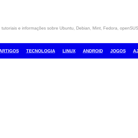
, tutoriais e informações sobre Ubuntu, Debian, Mint, Fedora, openSU
ARTIGOS
TECNOLOGIA
LINUX
ANDROID
JOGOS
A