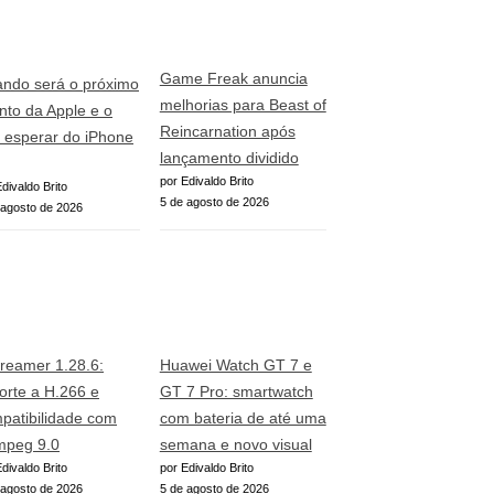
Game Freak anuncia
ndo será o próximo
melhorias para Beast of
nto da Apple e o
Reincarnation após
 esperar do iPhone
lançamento dividido
por Edivaldo Brito
divaldo Brito
5 de agosto de 2026
 agosto de 2026
reamer 1.28.6:
Huawei Watch GT 7 e
orte a H.266 e
GT 7 Pro: smartwatch
patibilidade com
com bateria de até uma
peg 9.0
semana e novo visual
divaldo Brito
por Edivaldo Brito
 agosto de 2026
5 de agosto de 2026