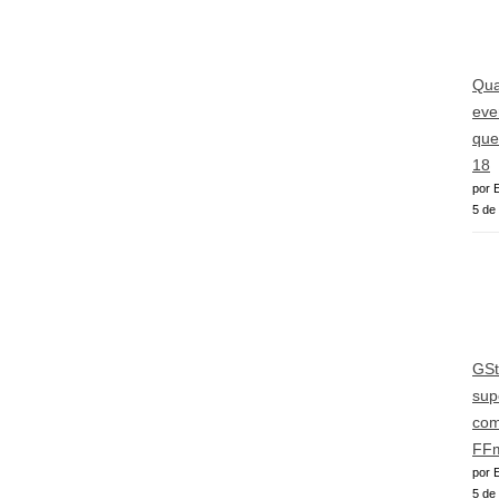
Qua
eve
que
18
por E
5 de
GSt
sup
com
FFm
por E
5 de