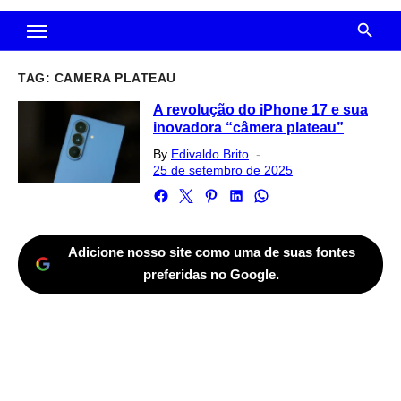
TAG:
CAMERA PLATEAU
A revolução do iPhone 17 e sua
inovadora “câmera plateau”
Posted
By
Edivaldo Brito
on
25 de setembro de 2025
Adicione nosso site como uma de suas fontes
preferidas no Google.