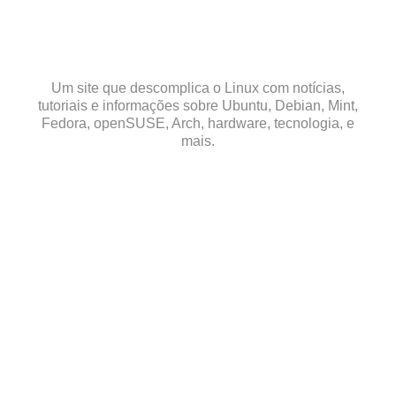
Skip
to
content
Um site que descomplica o Linux com notícias,
tutoriais e informações sobre Ubuntu, Debian, Mint,
Fedora, openSUSE, Arch, hardware, tecnologia, e
mais.