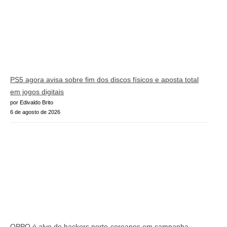
PS5 agora avisa sobre fim dos discos físicos e aposta total
em jogos digitais
por Edivaldo Brito
6 de agosto de 2026
OPPO é alvo de hackers norte-coreanos em campanha