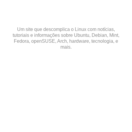
Skip
to
content
Um site que descomplica o Linux com notícias,
tutoriais e informações sobre Ubuntu, Debian, Mint,
Fedora, openSUSE, Arch, hardware, tecnologia, e
mais.