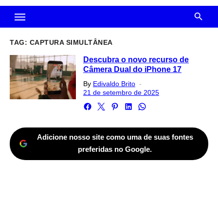
TAG:
CAPTURA SIMULTÂNEA
Descubra o novo recurso de
Câmera Dual do iPhone 17
Posted
By
Edivaldo Brito
on
21 de setembro de 2025
Adicione nosso site como uma de suas fontes
preferidas no Google.