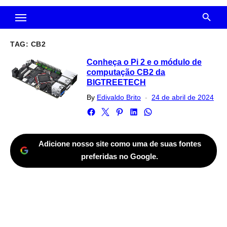
TAG:
CB2
Conheça o Pi 2 e o módulo de
computação CB2 da
BIGTREETECH
Posted
By
Edivaldo Brito
24 de abril de 2024
on
Adicione nosso site como uma de suas fontes
preferidas no Google.