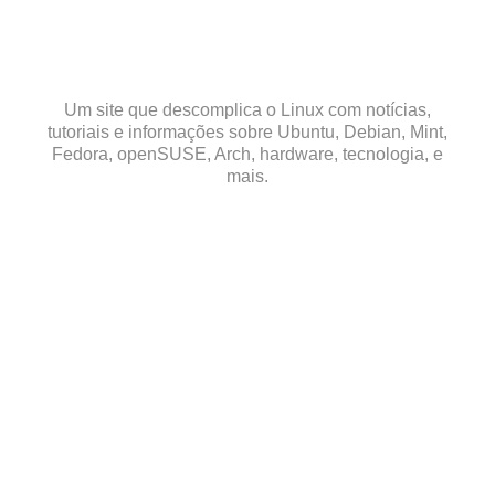
Skip
to
content
Um site que descomplica o Linux com notícias,
tutoriais e informações sobre Ubuntu, Debian, Mint,
Fedora, openSUSE, Arch, hardware, tecnologia, e
mais.