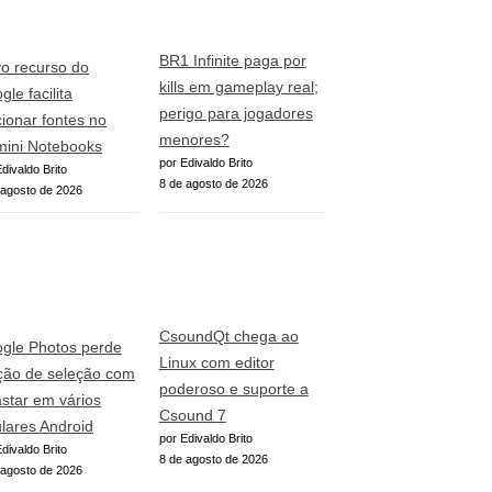
BR1 Infinite paga por
o recurso do
kills em gameplay real;
le facilita
perigo para jogadores
cionar fontes no
menores?
ini Notebooks
por Edivaldo Brito
divaldo Brito
8 de agosto de 2026
 agosto de 2026
CsoundQt chega ao
gle Photos perde
Linux com editor
ção de seleção com
poderoso e suporte a
astar em vários
Csound 7
ulares Android
por Edivaldo Brito
divaldo Brito
8 de agosto de 2026
 agosto de 2026