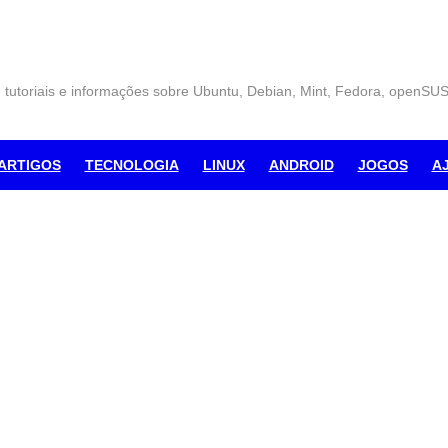
, tutoriais e informações sobre Ubuntu, Debian, Mint, Fedora, openSU
ARTIGOS
TECNOLOGIA
LINUX
ANDROID
JOGOS
A