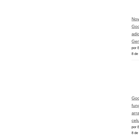
Nov
Goog
adi
Gem
por E
8 de
Goo
fun
arr
cel
por E
8 de