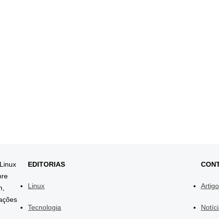
 Linux
EDITORIAS
CON
bre
Linux
Artig
h,
mações
Tecnologia
Notíc