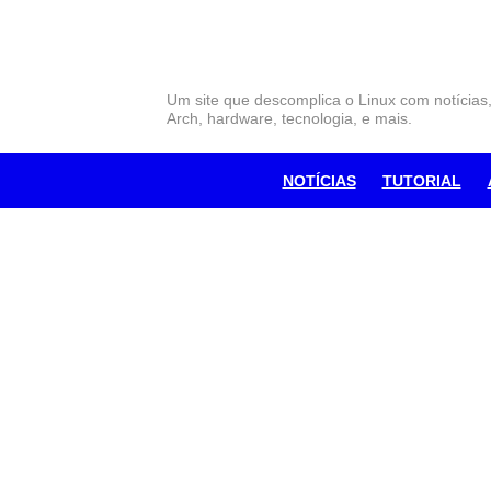
Skip
to
content
Um site que descomplica o Linux com notícias
Arch, hardware, tecnologia, e mais.
NOTÍCIAS
TUTORIAL