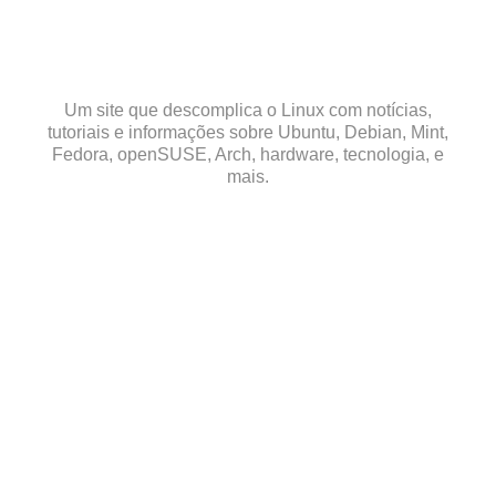
Skip
to
content
Um site que descomplica o Linux com notícias,
tutoriais e informações sobre Ubuntu, Debian, Mint,
Fedora, openSUSE, Arch, hardware, tecnologia, e
mais.