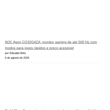
AOC Agon CQ32G4ZA: monitor gaming de até 500 Hz com
modos para jogos rápidos e preço acessível
por Edivaldo Brito
6 de agosto de 2026