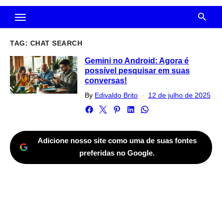
TAG:
CHAT SEARCH
Gemini no Android: Agora é
possível pesquisar em suas
conversas!
Posted
By
Edivaldo Brito
12 de julho de 2025
on
Adicione nosso site como uma de suas fontes
preferidas no Google.