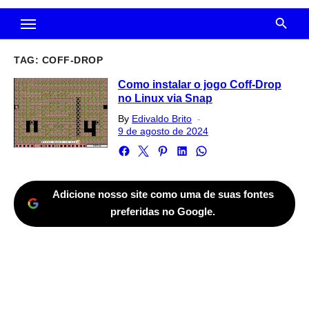
TAG:
COFF-DROP
Como instalar o jogo Coff-Drop
no Linux via Snap
Posted
By
Edivaldo Brito
on
9 de agosto de 2024
Adicione nosso site como uma de suas fontes
preferidas no Google.