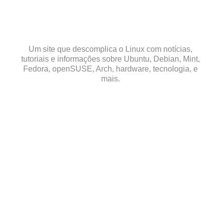
Skip
to
content
Um site que descomplica o Linux com notícias,
tutoriais e informações sobre Ubuntu, Debian, Mint,
Fedora, openSUSE, Arch, hardware, tecnologia, e
mais.