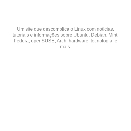
Skip
to
content
Um site que descomplica o Linux com notícias,
tutoriais e informações sobre Ubuntu, Debian, Mint,
Fedora, openSUSE, Arch, hardware, tecnologia, e
mais.