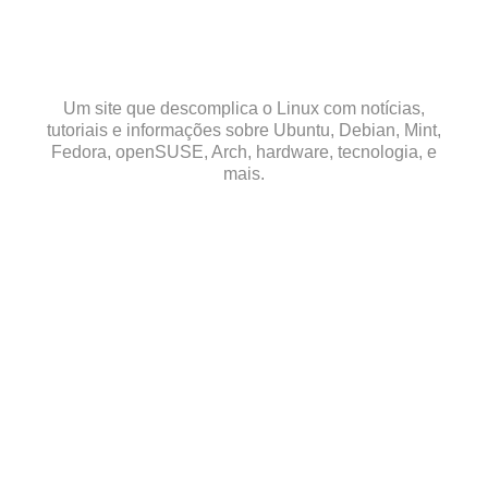
Skip
to
content
Um site que descomplica o Linux com notícias,
tutoriais e informações sobre Ubuntu, Debian, Mint,
Fedora, openSUSE, Arch, hardware, tecnologia, e
mais.