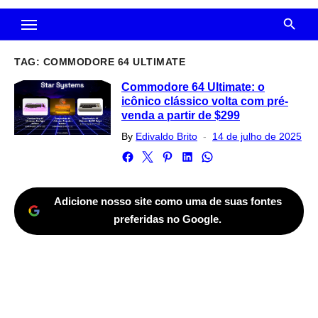
TAG:
COMMODORE 64 ULTIMATE
Commodore 64 Ultimate: o
icônico clássico volta com pré-
venda a partir de $299
Posted
By
Edivaldo Brito
14 de julho de 2025
on
Adicione nosso site como uma de suas fontes
preferidas no Google.