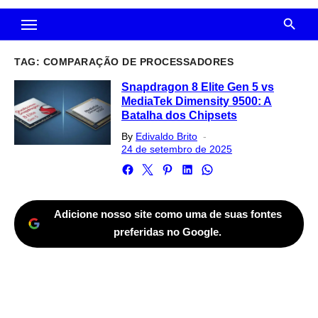
TAG:
COMPARAÇÃO DE PROCESSADORES
Snapdragon 8 Elite Gen 5 vs
MediaTek Dimensity 9500: A
Batalha dos Chipsets
Posted
By
Edivaldo Brito
on
24 de setembro de 2025
Adicione nosso site como uma de suas fontes
preferidas no Google.