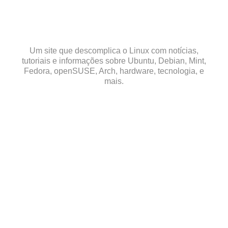
Skip
to
content
Um site que descomplica o Linux com notícias,
tutoriais e informações sobre Ubuntu, Debian, Mint,
Fedora, openSUSE, Arch, hardware, tecnologia, e
mais.