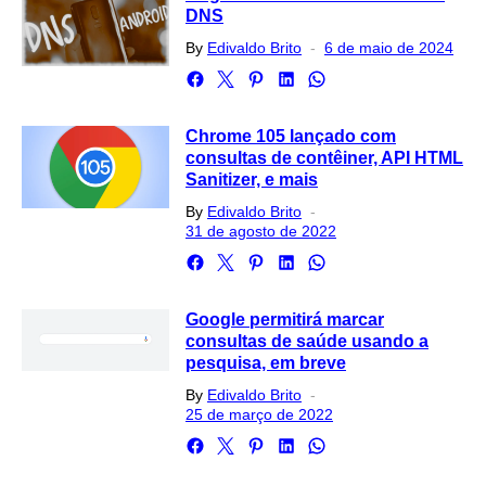
DNS
Posted
By
Edivaldo Brito
6 de maio de 2024
on
Chrome 105 lançado com
consultas de contêiner, API HTML
Sanitizer, e mais
Posted
By
Edivaldo Brito
on
31 de agosto de 2022
Google permitirá marcar
consultas de saúde usando a
pesquisa, em breve
Posted
By
Edivaldo Brito
on
25 de março de 2022