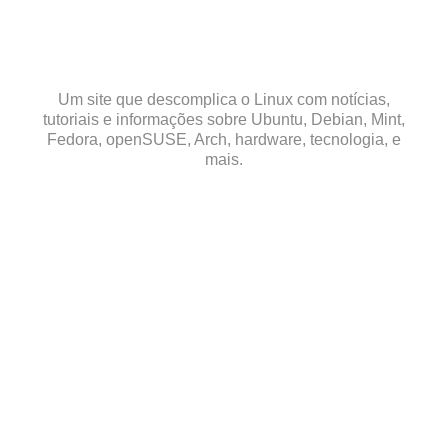
Skip
to
content
Um site que descomplica o Linux com notícias,
tutoriais e informações sobre Ubuntu, Debian, Mint,
Fedora, openSUSE, Arch, hardware, tecnologia, e
mais.