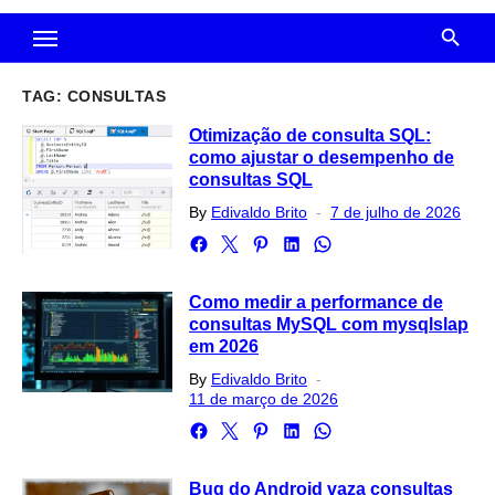
TAG:
CONSULTAS
Otimização de consulta SQL:
como ajustar o desempenho de
consultas SQL
Posted
By
Edivaldo Brito
7 de julho de 2026
on
Como medir a performance de
consultas MySQL com mysqlslap
em 2026
Posted
By
Edivaldo Brito
on
11 de março de 2026
Bug do Android vaza consultas