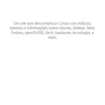
Skip
to
content
Um site que descomplica o Linux com notícias,
tutoriais e informações sobre Ubuntu, Debian, Mint,
Fedora, openSUSE, Arch, hardware, tecnologia, e
mais.