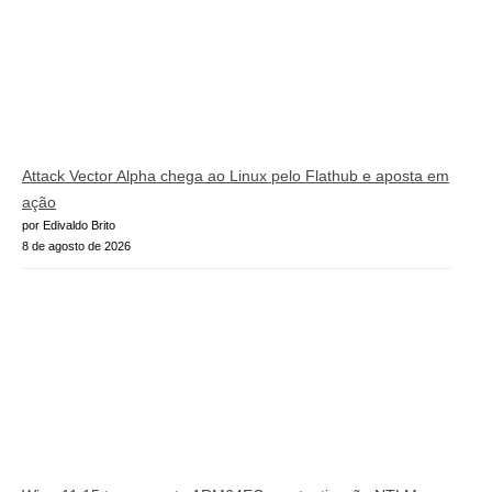
Attack Vector Alpha chega ao Linux pelo Flathub e aposta em
ação
por Edivaldo Brito
8 de agosto de 2026