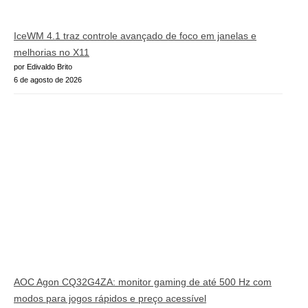
IceWM 4.1 traz controle avançado de foco em janelas e
melhorias no X11
por Edivaldo Brito
6 de agosto de 2026
AOC Agon CQ32G4ZA: monitor gaming de até 500 Hz com
modos para jogos rápidos e preço acessível