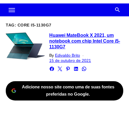
TAG:
CORE I5-1130G7
Huawei MateBook X 2021, um
notebook com chip Intel Core i5-
1130G7
Posted
By
Edivaldo Brito
on
15 de outubro de 2021
Adicione nosso site como uma de suas fontes
preferidas no Google.