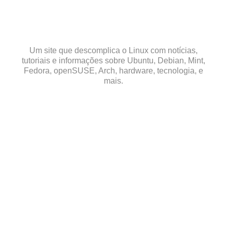
Skip
to
content
Um site que descomplica o Linux com notícias,
tutoriais e informações sobre Ubuntu, Debian, Mint,
Fedora, openSUSE, Arch, hardware, tecnologia, e
mais.