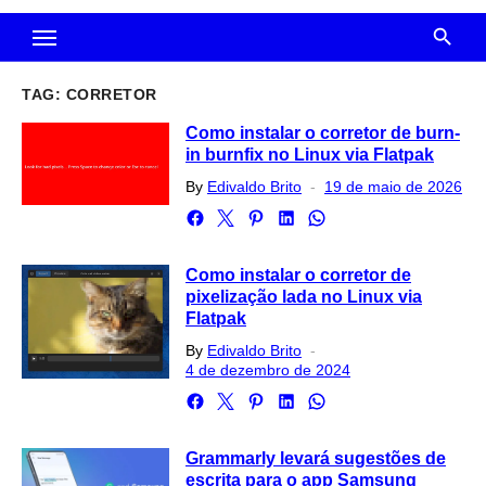
TAG:
CORRETOR
Como instalar o corretor de burn-
in burnfix no Linux via Flatpak
Posted
By
Edivaldo Brito
19 de maio de 2026
on
Como instalar o corretor de
pixelização lada no Linux via
Flatpak
Posted
By
Edivaldo Brito
on
4 de dezembro de 2024
Grammarly levará sugestões de
escrita para o app Samsung