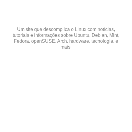
Skip
to
content
Um site que descomplica o Linux com notícias,
tutoriais e informações sobre Ubuntu, Debian, Mint,
Fedora, openSUSE, Arch, hardware, tecnologia, e
mais.