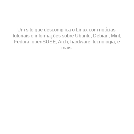
Skip
to
content
Um site que descomplica o Linux com notícias,
tutoriais e informações sobre Ubuntu, Debian, Mint,
Fedora, openSUSE, Arch, hardware, tecnologia, e
mais.