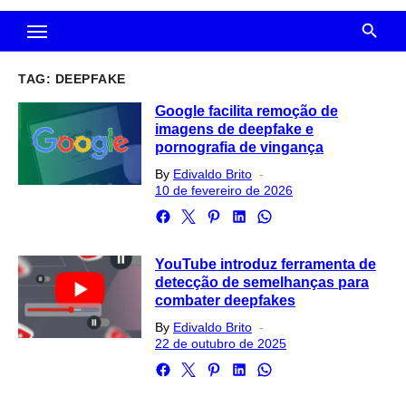
TAG:
DEEPFAKE
Google facilita remoção de
imagens de deepfake e
pornografia de vingança
Posted
By
Edivaldo Brito
on
10 de fevereiro de 2026
YouTube introduz ferramenta de
detecção de semelhanças para
combater deepfakes
Posted
By
Edivaldo Brito
on
22 de outubro de 2025