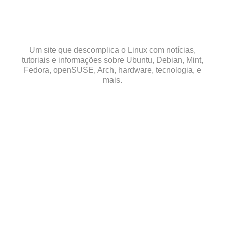
Skip
to
content
Um site que descomplica o Linux com notícias,
tutoriais e informações sobre Ubuntu, Debian, Mint,
Fedora, openSUSE, Arch, hardware, tecnologia, e
mais.