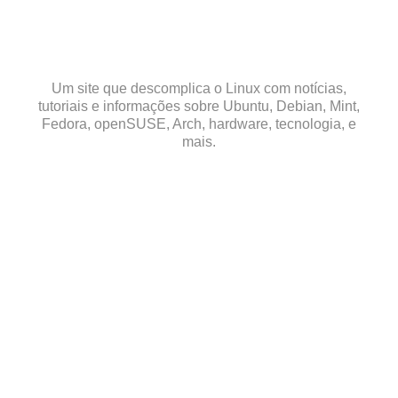
Skip
to
content
Um site que descomplica o Linux com notícias,
tutoriais e informações sobre Ubuntu, Debian, Mint,
Fedora, openSUSE, Arch, hardware, tecnologia, e
mais.