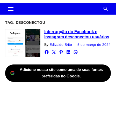
TAG:
DESCONECTOU
Interrupção do Facebook e
Instagram desconectou usuários
Posted
By
Edivaldo Brito
5 de março de 2024
on
Adicione nosso site como uma de suas fontes
preferidas no Google.