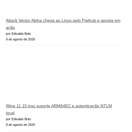
Attack Vector Alpha chega ao Linux pelo Flathub e aposta em
ação
por Edivaldo Brito
8 de agosto de 2026
Wine 11.15 traz suporte ARM64EC e autenticação NTLM
local
por Edivaldo Brito
8 de agosto de 2026