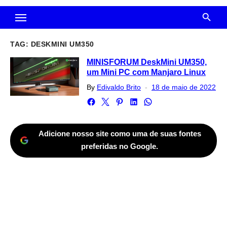
TAG:
DESKMINI UM350
MINISFORUM DeskMini UM350,
um Mini PC com Manjaro Linux
Posted
By
Edivaldo Brito
18 de maio de 2022
on
Adicione nosso site como uma de suas fontes
preferidas no Google.