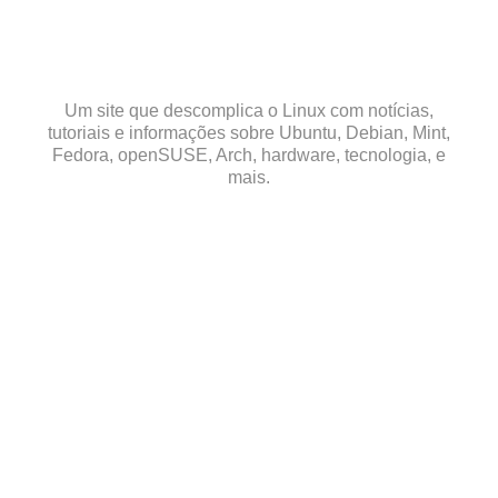
Skip
to
content
Um site que descomplica o Linux com notícias,
tutoriais e informações sobre Ubuntu, Debian, Mint,
Fedora, openSUSE, Arch, hardware, tecnologia, e
mais.