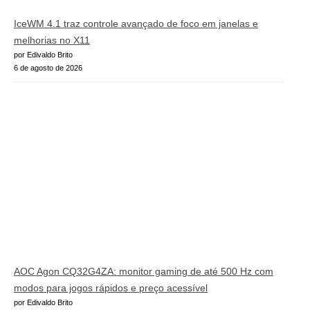
IceWM 4.1 traz controle avançado de foco em janelas e
melhorias no X11
por Edivaldo Brito
6 de agosto de 2026
AOC Agon CQ32G4ZA: monitor gaming de até 500 Hz com
modos para jogos rápidos e preço acessível
por Edivaldo Brito