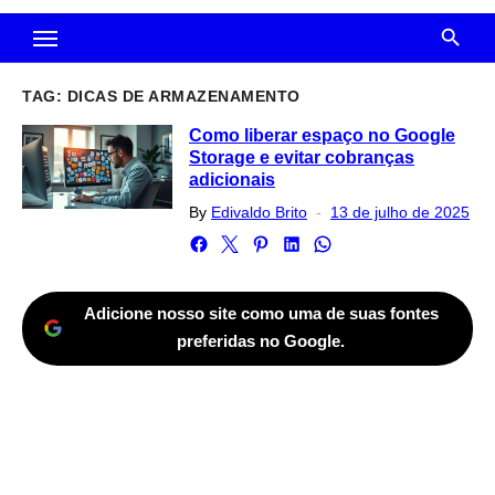
TAG:
DICAS DE ARMAZENAMENTO
Como liberar espaço no Google
Storage e evitar cobranças
adicionais
Posted
By
Edivaldo Brito
13 de julho de 2025
on
Adicione nosso site como uma de suas fontes
preferidas no Google.