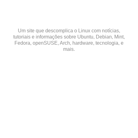
Skip
to
content
Um site que descomplica o Linux com notícias,
tutoriais e informações sobre Ubuntu, Debian, Mint,
Fedora, openSUSE, Arch, hardware, tecnologia, e
mais.