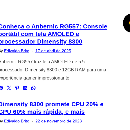
Conheça o Anbernic RG557: Console
portátil com tela AMOLED e
processador Dimensity 8300
Posted
By
Edivaldo Brito
17 de abril de 2025
on
Anbernic RG557 traz tela AMOLED de 5.5″,
processador Dimensity 8300 e 12GB RAM para uma
experiência gamer impressionante.
Dimensity 8300 promete CPU 20% e
GPU 60% mais rápida, e mais
Posted
By
Edivaldo Brito
22 de novembro de 2023
on