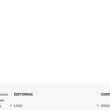
 Linux
EDITORIAS
CON
bre
Linux
Artig
h,