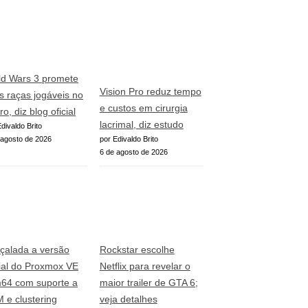
ld Wars 3 promete
Vision Pro reduz tempo
s raças jogáveis no
e custos em cirurgia
ro, diz blog oficial
lacrimal, diz estudo
divaldo Brito
 agosto de 2026
por Edivaldo Brito
6 de agosto de 2026
çalada a versão
Rockstar escolhe
cial do Proxmox VE
Netflix para revelar o
64 com suporte a
maior trailer de GTA 6;
 e clustering
veja detalhes