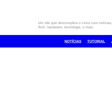
Skip
to
content
Um site que descomplica o Linux com notícias
Arch, hardware, tecnologia, e mais.
NOTÍCIAS
TUTORIAL