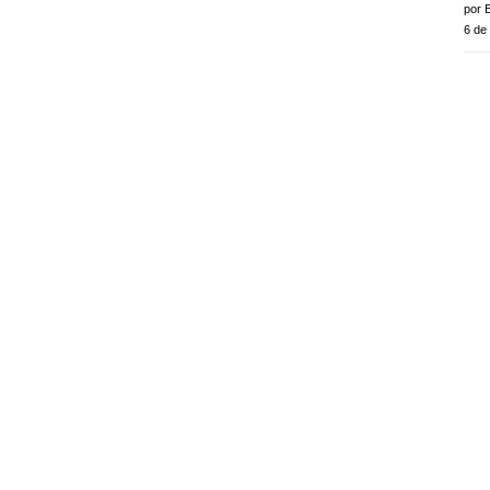
por E
6 de