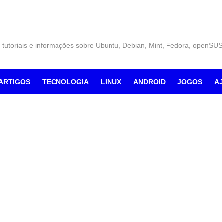
, tutoriais e informações sobre Ubuntu, Debian, Mint, Fedora, openSU
ARTIGOS
TECNOLOGIA
LINUX
ANDROID
JOGOS
A