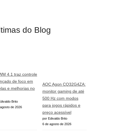
ltimas do Blog
WM 4.1 traz controle
nçado de foco em
AOC Agon CQ32G4ZA:
elas e melhorias no
monitor gaming de até
500 Hz com modos
divaldo Brito
para jogos rápidos e
 agosto de 2026
preço acessível
por Edivaldo Brito
6 de agosto de 2026