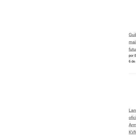
Gui
mai
futu
por E
6 de
Lan
ofi
Arm
KVM