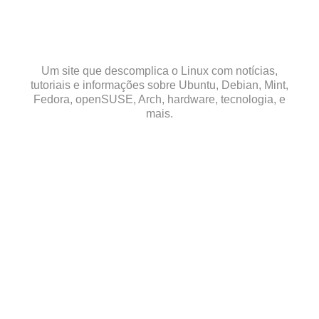
Skip
to
content
Um site que descomplica o Linux com notícias,
tutoriais e informações sobre Ubuntu, Debian, Mint,
Fedora, openSUSE, Arch, hardware, tecnologia, e
mais.