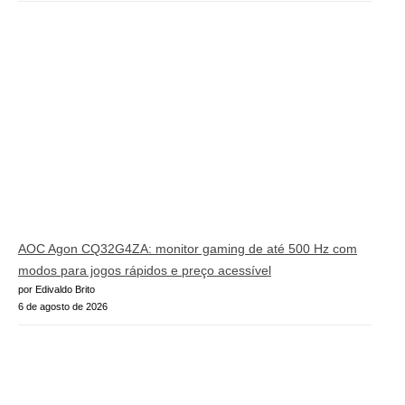
AOC Agon CQ32G4ZA: monitor gaming de até 500 Hz com
modos para jogos rápidos e preço acessível
por Edivaldo Brito
6 de agosto de 2026