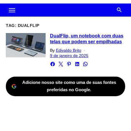
TAG:
DUALFLIP
DualFlip, um notebook com duas
telas que podem ser empilhadas
Posted
By
Edivaldo Brito
on
9 de janeiro de 2025
Adicione nosso site como uma de suas fontes
preferidas no Google.