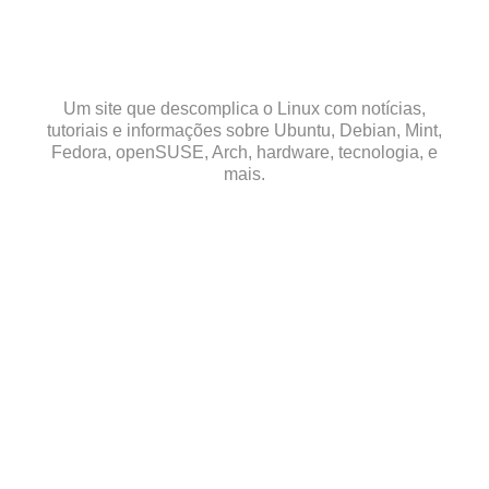
Skip
to
content
Um site que descomplica o Linux com notícias,
tutoriais e informações sobre Ubuntu, Debian, Mint,
Fedora, openSUSE, Arch, hardware, tecnologia, e
mais.